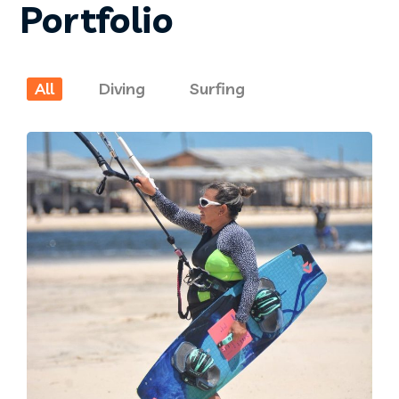
Portfolio
All
Diving
Surfing
DIVING
SURFING